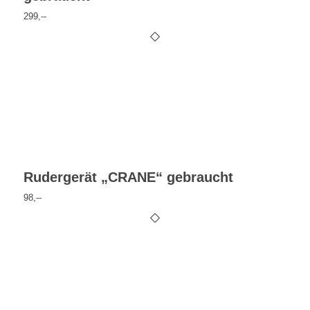
299,--
Rudergerät „CRANE“ gebraucht
98,--