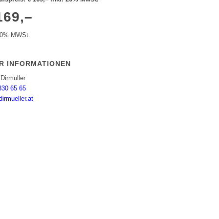
169,–
 20% MWSt.
R INFORMATIONEN
Dirmüller
330 65 65
irmueller.at