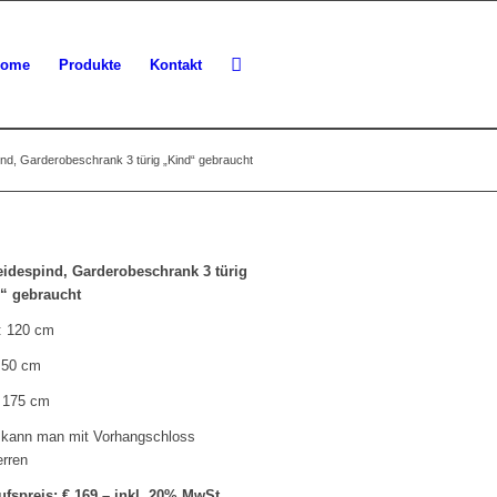
ome
Produkte
Kontakt
nd, Garderobeschrank 3 türig „Kind“ gebraucht
idespind, Garderobeschrank 3 türig
“ gebraucht
e: 120 cm
: 50 cm
 175 cm
 kann man mit Vorhangschloss
erren
ufspreis: € 169,– inkl. 20% MwSt.