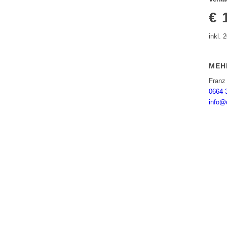
€ 
inkl.
MEH
Franz 
0664 
info@d