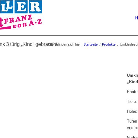
H
 3 türig „Kind“ gebraucht
Sie befinden sich hier:
Startseite
/
Produkte
/
Umkleidespi
Umkle
„Kind
Breit
Tiefe
Höhe:
Türen
versp
Verka