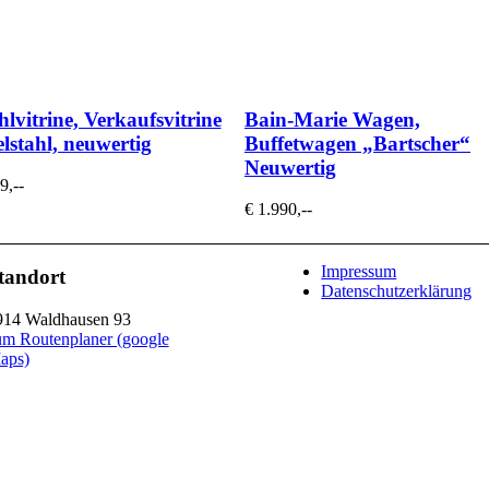
lvitrine, Verkaufsvitrine
Bain-Marie Wagen,
lstahl, neuwertig
Buffetwagen „Bartscher“
Neuwertig
9,--
€ 1.990,--
Impressum
tandort
Datenschutzerklärung
914 Waldhausen 93
um Routenplaner (google
aps)