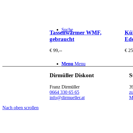
Suche
Tassenwärmer WMF,
Küh
gebraucht
Ede
€ 99,--
€ 25
Menu
Menu
Dirmüller Diskont
S
Franz Dirmüller
3
0664 330 65 65
z
info@dirmueller.at
M
Nach oben scrollen