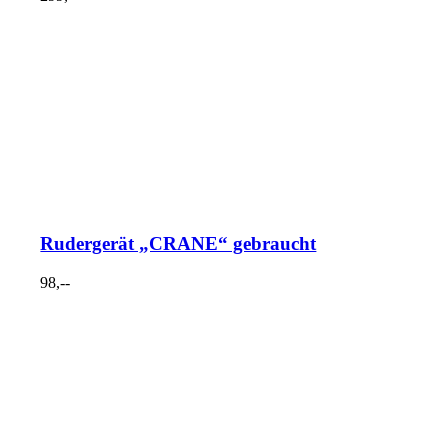
Rudergerät „CRANE“ gebraucht
98,--