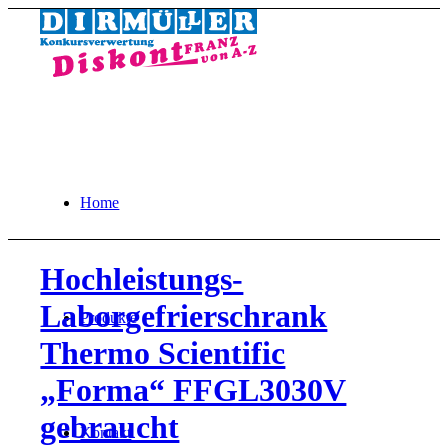
Home
Hochleistungs-
Laborgefrierschrank
Produkte
Thermo Scientific
„Forma“ FFGL3030V
gebraucht
Kontakt