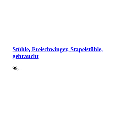
Stühle, Freischwinger, Stapelstühle,
gebraucht
99,--