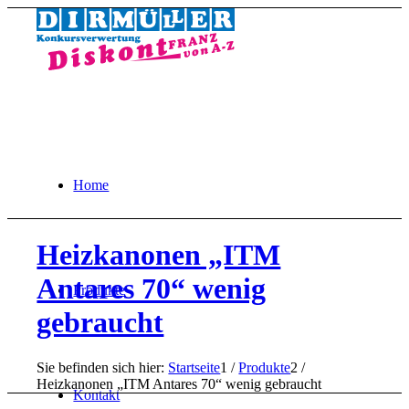
Home
Heizkanonen „ITM
Antares 70“ wenig
Produkte
gebraucht
Sie befinden sich hier:
Startseite
1
/
Produkte
2
/
Heizkanonen „ITM Antares 70“ wenig gebraucht
Kontakt