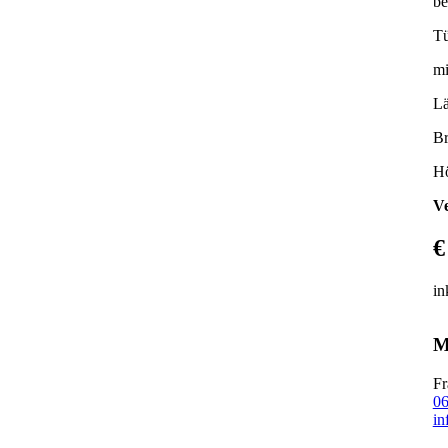
be
Tü
mi
Lä
Br
Hö
Ve
€
in
M
Fr
06
in