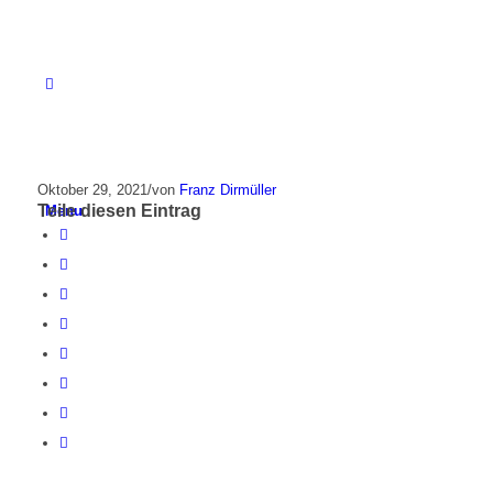
Oktober 29, 2021
/
von
Franz Dirmüller
Teile diesen Eintrag
Menu