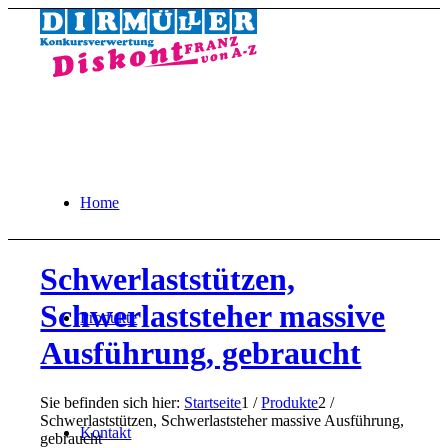
Home
Schwerlaststützen,
Schwerlaststeher massive
Produkte
Ausführung, gebraucht
Sie befinden sich hier:
Startseite
1
/
Produkte
2
/
Schwerlaststützen, Schwerlaststeher massive Ausführung,
Kontakt
gebraucht