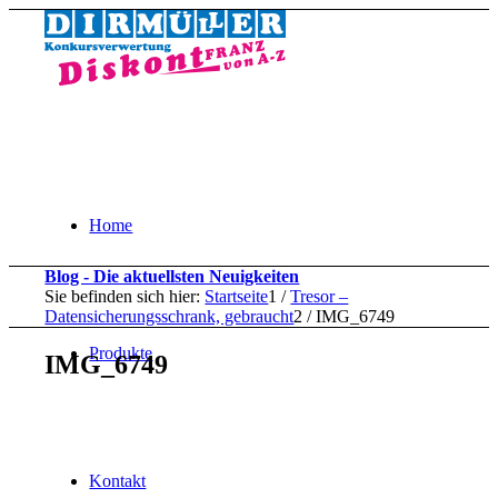
Home
Blog - Die aktuellsten Neuigkeiten
Sie befinden sich hier:
Startseite
1
/
Tresor –
Datensicherungsschrank, gebraucht
2
/
IMG_6749
Produkte
IMG_6749
Kontakt