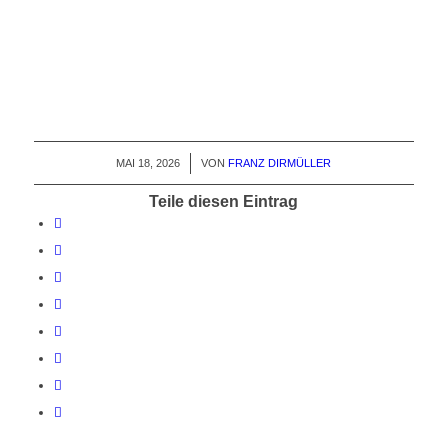
MAI 18, 2026
/
VON
FRANZ DIRMÜLLER
Teile diesen Eintrag