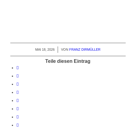
MAI 18, 2026
/
VON
FRANZ DIRMÜLLER
Teile diesen Eintrag