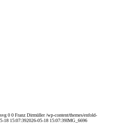
.svg
0
0
Franz Dirmüller
/wp-content/themes/enfold-
5-18 15:07:39
2026-05-18 15:07:39
IMG_6696