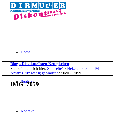
Home
Blog - Die aktuellsten Neuigkeiten
Sie befinden sich hier:
Startseite
1
/
Heizkanonen „ITM
Antares 70“ wenig gebraucht
2
/
IMG_7059
Produkte
IMG_7059
Kontakt