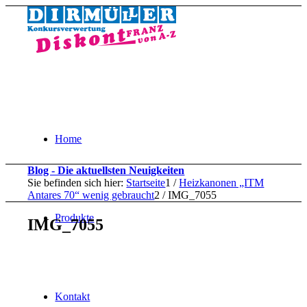
Home
Blog - Die aktuellsten Neuigkeiten
Sie befinden sich hier:
Startseite
1
/
Heizkanonen „ITM
Antares 70“ wenig gebraucht
2
/
IMG_7055
Produkte
IMG_7055
Kontakt