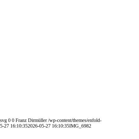
.svg
0
0
Franz Dirmüller
/wp-content/themes/enfold-
5-27 16:10:35
2026-05-27 16:10:35
IMG_6982