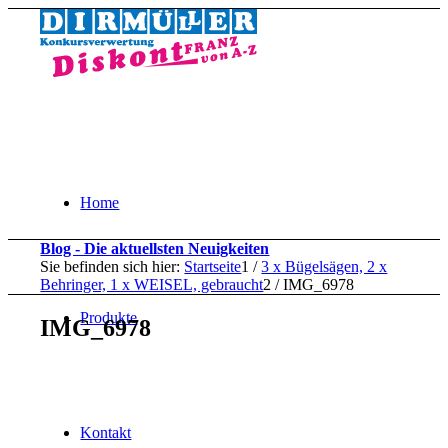
Home
Blog - Die aktuellsten Neuigkeiten
Sie befinden sich hier:
Startseite
1
/
3 x Bügelsägen, 2 x
Behringer, 1 x WEISEL, gebraucht
2
/
IMG_6978
Produkte
IMG_6978
Kontakt