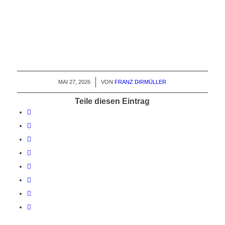
MAI 27, 2026
/
VON
FRANZ DIRMÜLLER
Teile diesen Eintrag