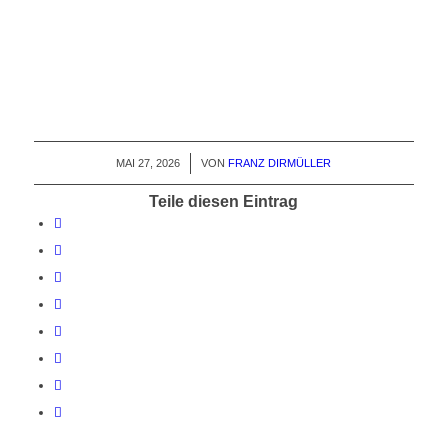
MAI 27, 2026
/
VON
FRANZ DIRMÜLLER
Teile diesen Eintrag