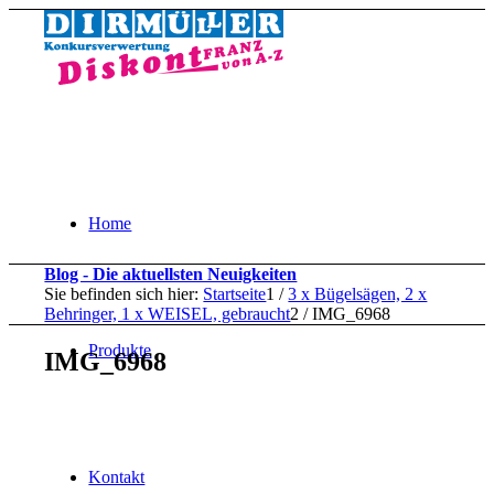
Home
Blog - Die aktuellsten Neuigkeiten
Sie befinden sich hier:
Startseite
1
/
3 x Bügelsägen, 2 x
Behringer, 1 x WEISEL, gebraucht
2
/
IMG_6968
Produkte
IMG_6968
Kontakt