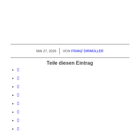
MAI 27, 2026
/
VON
FRANZ DIRMÜLLER
Teile diesen Eintrag