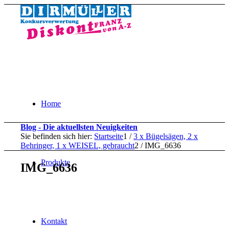
Home
Blog - Die aktuellsten Neuigkeiten
Sie befinden sich hier:
Startseite
1
/
3 x Bügelsägen, 2 x
Behringer, 1 x WEISEL, gebraucht
2
/
IMG_6636
Produkte
IMG_6636
Kontakt