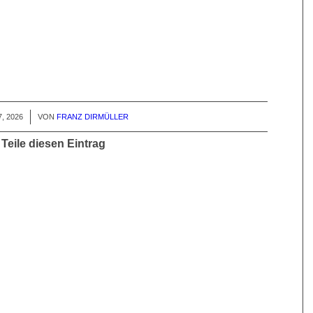
7, 2026
VON
FRANZ DIRMÜLLER
Teile diesen Eintrag