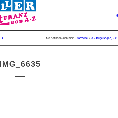
H
en
Sie befinden sich hier:
Startseite
/
3 x Bügelsägen, 2 x
IMG_6635