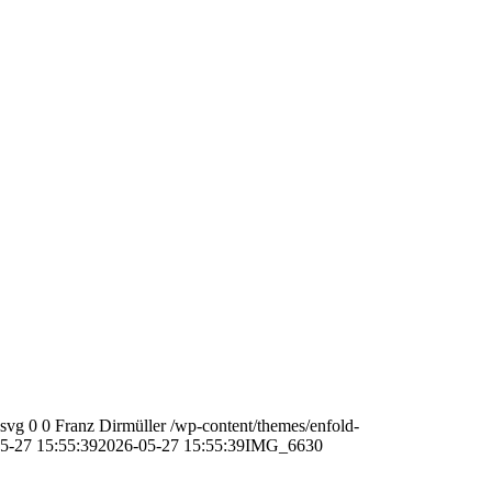
.svg
0
0
Franz Dirmüller
/wp-content/themes/enfold-
5-27 15:55:39
2026-05-27 15:55:39
IMG_6630