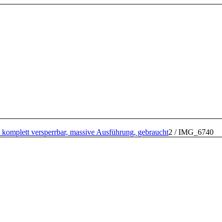
 komplett versperrbar, massive Ausführung, gebraucht
2
/
IMG_6740