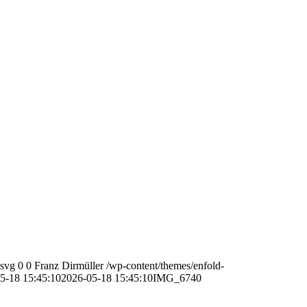
.svg
0
0
Franz Dirmüller
/wp-content/themes/enfold-
5-18 15:45:10
2026-05-18 15:45:10
IMG_6740