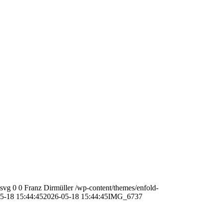
.svg
0
0
Franz Dirmüller
/wp-content/themes/enfold-
5-18 15:44:45
2026-05-18 15:44:45
IMG_6737