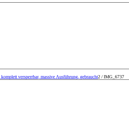
 komplett versperrbar, massive Ausführung, gebraucht
2
/
IMG_6737