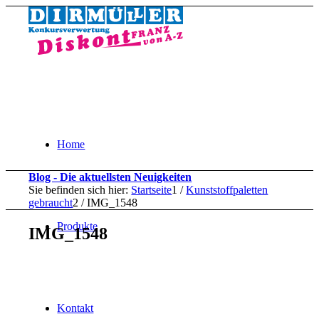
Home
Blog - Die aktuellsten Neuigkeiten
Sie befinden sich hier:
Startseite
1
/
Kunststoffpaletten
gebraucht
2
/
IMG_1548
Produkte
IMG_1548
Kontakt