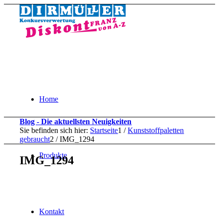
Home
Blog - Die aktuellsten Neuigkeiten
Sie befinden sich hier:
Startseite
1
/
Kunststoffpaletten
gebraucht
2
/
IMG_1294
Produkte
IMG_1294
Kontakt