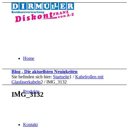
Home
Blog - Die aktuellsten Neuigkeiten
Sie befinden sich hier:
Startseite
1
/
Kabelrollen mit
Glasfaserkabeln
2
/
IMG_3132
Produkte
IMG_3132
Kontakt