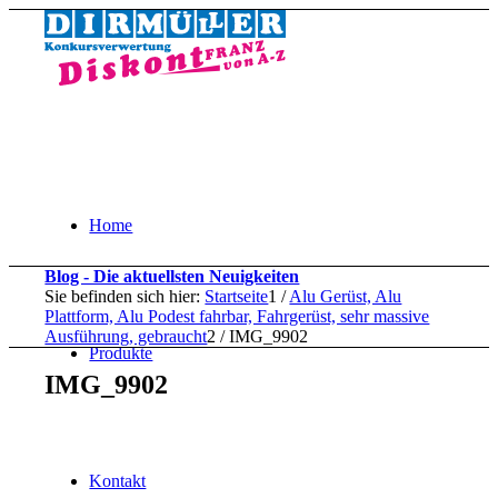
Home
Blog - Die aktuellsten Neuigkeiten
Sie befinden sich hier:
Startseite
1
/
Alu Gerüst, Alu
Plattform, Alu Podest fahrbar, Fahrgerüst, sehr massive
Ausführung, gebraucht
2
/
IMG_9902
Produkte
IMG_9902
Kontakt