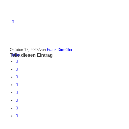
Oktober 17, 2025
/
von
Franz Dirmüller
Teile diesen Eintrag
Menu