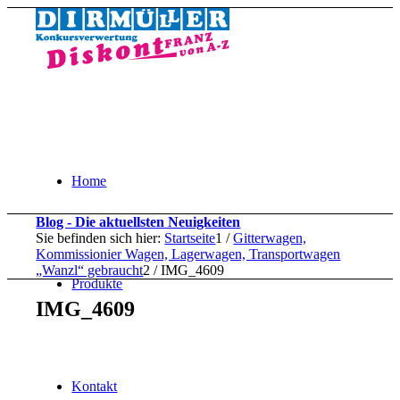
Home
Blog - Die aktuellsten Neuigkeiten
Sie befinden sich hier:
Startseite
1
/
Gitterwagen,
Kommissionier Wagen, Lagerwagen, Transportwagen
„Wanzl“ gebraucht
2
/
IMG_4609
Produkte
IMG_4609
Kontakt