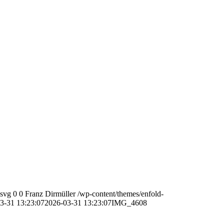
.svg
0
0
Franz Dirmüller
/wp-content/themes/enfold-
3-31 13:23:07
2026-03-31 13:23:07
IMG_4608