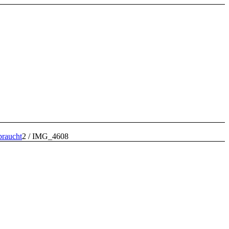
braucht
2
/
IMG_4608