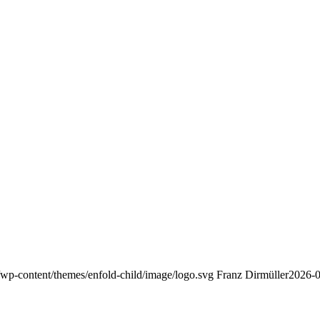
/wp-content/themes/enfold-child/image/logo.svg
Franz Dirmüller
2026-0