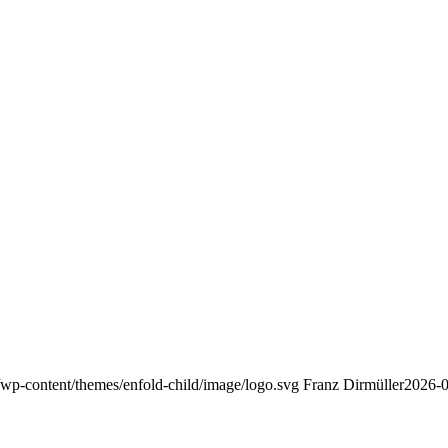
/wp-content/themes/enfold-child/image/logo.svg
Franz Dirmüller
2026-0