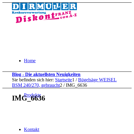
Home
Blog - Die aktuellsten Neuigkeiten
Sie befinden sich hier:
Startseite
1
/
Bügelsäge WEISEL
BSM 240/270, gebraucht
2
/
IMG_6636
Produkte
IMG_6636
Kontakt