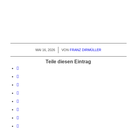
MAI 16, 2026
/
VON
FRANZ DIRMÜLLER
Teile diesen Eintrag