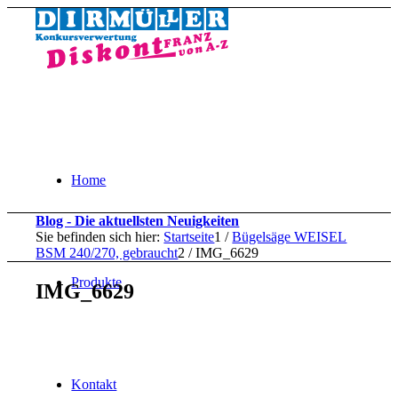
Home
Blog - Die aktuellsten Neuigkeiten
Sie befinden sich hier:
Startseite
1
/
Bügelsäge WEISEL
BSM 240/270, gebraucht
2
/
IMG_6629
Produkte
IMG_6629
Kontakt