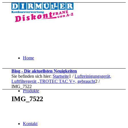
Home
Blog - Die aktuellsten Neuigkeiten
Sie befinden sich hier:
Startseite
1
/
Luftreinigungsgerät,
Luftfiltergerät „TROTEC TAC V+, gebraucht
2
/
IMG_7522
Produkte
IMG_7522
Kontakt