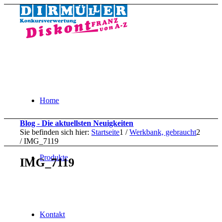
Home
Blog - Die aktuellsten Neuigkeiten
Sie befinden sich hier:
Startseite
1
/
Werkbank, gebraucht
2
/
IMG_7119
Produkte
IMG_7119
Kontakt