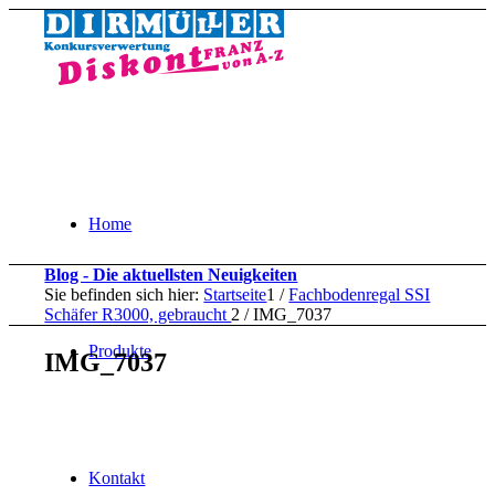
Home
Blog - Die aktuellsten Neuigkeiten
Sie befinden sich hier:
Startseite
1
/
Fachbodenregal SSI
Schäfer R3000, gebraucht
2
/
IMG_7037
Produkte
IMG_7037
Kontakt