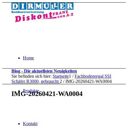
Home
Blog - Die aktuellsten Neuigkeiten
Sie befinden sich hier:
Startseite
1
/
Fachbodenregal SSI
Schäfer R3000, gebraucht
2
/
IMG-20260421-WA0004
Produkte
IMG-20260421-WA0004
Kontakt