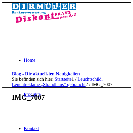
Home
Blog - Die aktuellsten Neuigkeiten
Sie befinden sich hier:
Startseite
1
/
Leuchtschild,
Leuchtreklame „Strandhaus“ gebraucht
2
/
IMG_7007
Produkte
IMG_7007
Kontakt