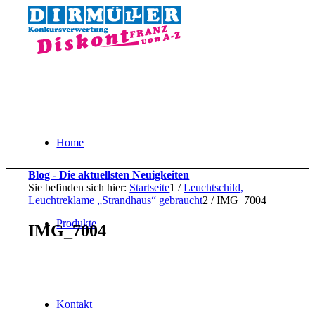
Home
Blog - Die aktuellsten Neuigkeiten
Sie befinden sich hier:
Startseite
1
/
Leuchtschild,
Leuchtreklame „Strandhaus“ gebraucht
2
/
IMG_7004
Produkte
IMG_7004
Kontakt