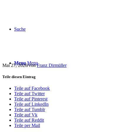
Suche
Menu
Menu
Mai 27, 2026
/
von
Franz Dirmüller
Teile diesen Eintrag
Teile auf Facebook
Teile auf Twitter
Teile auf Pinterest
Teile auf LinkedIn
Teile auf Tumblr
Teile auf Vk
Teile auf Reddit
Teile per Mail