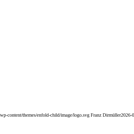
/wp-content/themes/enfold-child/image/logo.svg
Franz Dirmüller
2026-0