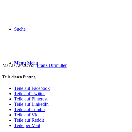
Suche
Menu
Menu
Mai 27, 2026
/
von
Franz Dirmüller
Teile diesen Eintrag
Teile auf Facebook
Teile auf Twitter
Teile auf Pinterest
Teile auf LinkedIn
Teile auf Tumblr
Teile auf Vk
Teile auf Reddit
Teile per Mail