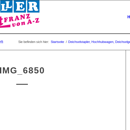
H
en
Sie befinden sich hier:
Startseite
/
Deichselstapler, Hochhubwagen, Deichselge
IMG_6850