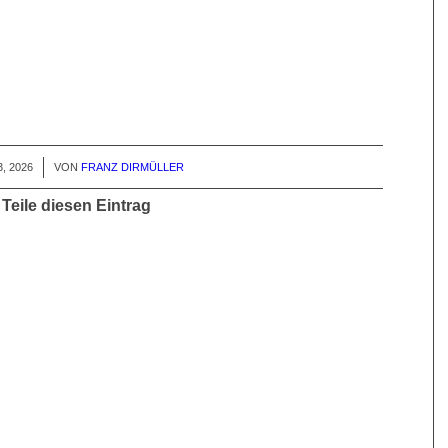
3, 2026
VON
FRANZ DIRMÜLLER
Teile diesen Eintrag