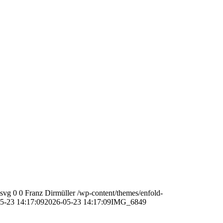
.svg
0
0
Franz Dirmüller
/wp-content/themes/enfold-
5-23 14:17:09
2026-05-23 14:17:09
IMG_6849