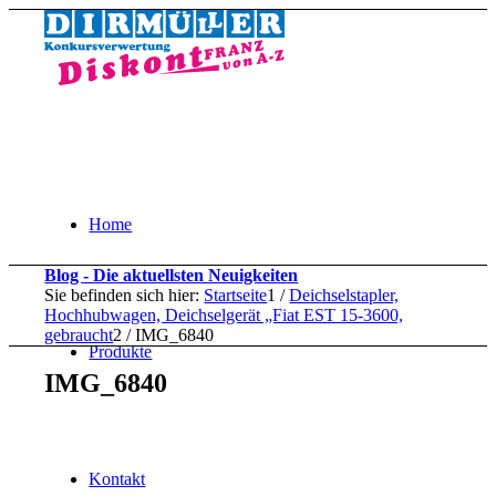
Home
Blog - Die aktuellsten Neuigkeiten
Sie befinden sich hier:
Startseite
1
/
Deichselstapler,
Hochhubwagen, Deichselgerät „Fiat EST 15-3600,
gebraucht
2
/
IMG_6840
Produkte
IMG_6840
Kontakt