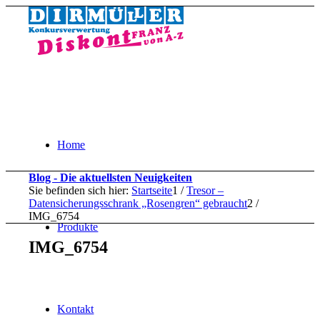
Home
Blog - Die aktuellsten Neuigkeiten
Sie befinden sich hier:
Startseite
1
/
Tresor –
Datensicherungsschrank „Rosengren“ gebraucht
2
/
IMG_6754
Produkte
IMG_6754
Kontakt